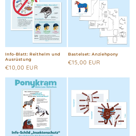
i
e
:
Info-Blatt: Reithelm und
Bastelset: Anziehpony
Ausrüstung
Normaler
€15,00 EUR
Normaler
€10,00 EUR
Preis
Preis