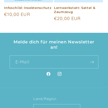
Infoschild: Insektenschutz
Lernwerkstatt: Sattel &
Zaumzeug
Normaler
€10,00 EUR
Normaler
€20,00 EUR
Preis
Preis
Melde dich für meinen Newsletter
an!
E-Mail
Facebook
Instagram
Land/Region