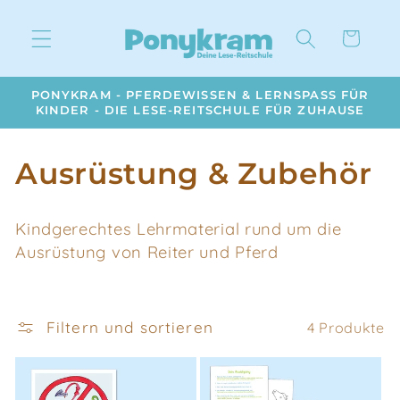
Direkt
zum
Warenkorb
Inhalt
PONYKRAM - PFERDEWISSEN & LERNSPASS FÜR
KINDER - DIE LESE-REITSCHULE FÜR ZUHAUSE
K
Ausrüstung & Zubehör
a
Kindgerechtes Lehrmaterial rund um die
t
Ausrüstung von Reiter und Pferd
e
g
Filtern und sortieren
4 Produkte
o
r